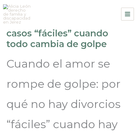
Ir
Divorcio con hijos
al
contenido
pequeños: por qué no hay
casos “fáciles” cuando
todo cambia de golpe
Cuando el amor se
rompe de golpe: por
qué no hay divorcios
“fáciles” cuando hay